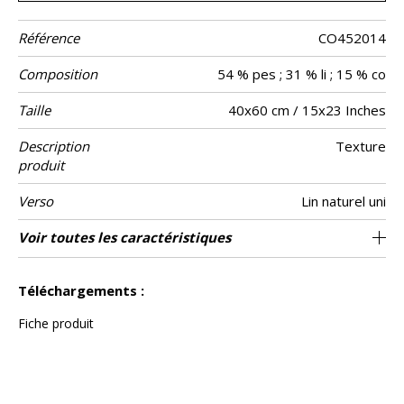
Référence
CO452014
Composition
54 % pes ; 31 % li ; 15 % co
Taille
40x60 cm / 15x23 Inches
Description
Texture
produit
Verso
Lin naturel uni
Finition
Fermeture
Entretien
Pays d'origine
Voir toutes les caractéristiques
Zippee invisible
Passepoil
Tunisie
Voir moins de caractéristiques
Téléchargements :
Fiche produit