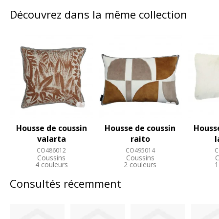
Découvrez dans la même collection
Housse de coussin
Housse de coussin
Housse
valarta
raito
l
CO486012
CO495014
C
Coussins
Coussins
C
4 couleurs
2 couleurs
1
Consultés récemment