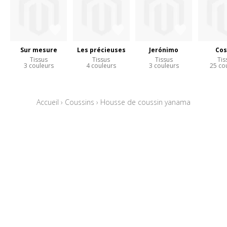
Sur mesure
Les précieuses
Jerónimo
Co
Tissus
Tissus
Tissus
Tis
3 couleurs
4 couleurs
3 couleurs
25 co
Accueil
›
Coussins
›
Housse de coussin yanama