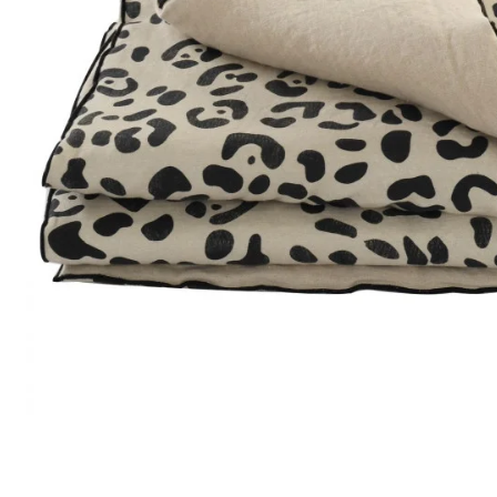
Satin
Taffet
Velour