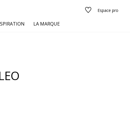
Espace pro
NSPIRATION
LA MARQUE
s
LEO
urs
Voir tous les tissus