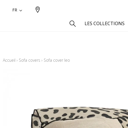
FR
LES COLLECTIONS
Type
Aspect
Accueil
›
Sofa covers
›
Sofa cover leo
Aspect 
Aspect 
Aspect
Coton
Inspira
Laine
Lin
Polyes