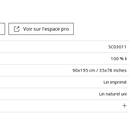
Voir sur l'espace pro
SC03011
100 % li
90x195 cm / 35x78 Inches
Lin imprimé
Lin naturel uni
100 % pes - 250g/m²
Point bourdon
Tunisie