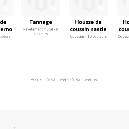
 de
Tannage
Housse de
Ho
verno
coussin nastie
cous
Revêtement mural
9
couleurs
ouleurs
Coussins
10 couleurs
Coussi
Accueil
›
Sofa covers
›
Sofa cover leo