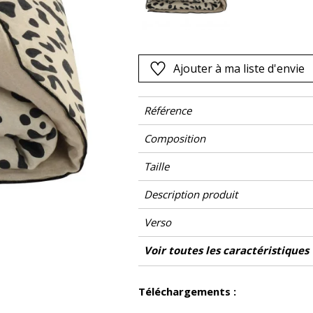
Rose
as
Rouge
s
Vert
Ajouter à ma liste d'envie
Violet
Référence
Composition
Taille
Description produit
Verso
Finition
Entretien
Pays d'origine
Garnissage
Voir toutes les caractéristiques
Voir moins de caractéristiques
Téléchargements :