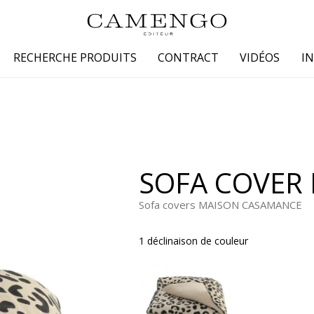
RECHERCHE PRODUITS
CONTRACT
VIDÉOS
I
s
Famille
Couleur
 coton
Dessins
Beige
laine
Faux unis / texture
Blanc
SOFA COVER 
lin
Petits motifs
Bleu
 soie
Unis
Gris
Sofa covers MAISON CASAMANCE
Jaune
1 déclinaison de couleur
tion fourrure
Marron
Multicoule
Noir
ter
Orange