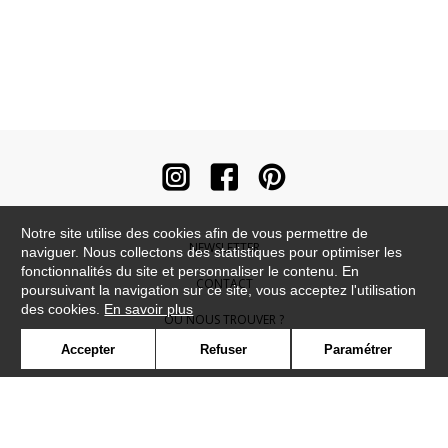
Notre site utilise des cookies afin de vous permettre de
NEWSLETTER
naviguer. Nous collectons des statistiques pour optimiser les
fonctionnalités du site et personnaliser le contenu. En
CONTACT
poursuivant la navigation sur ce site, vous acceptez l'utilisation
des cookies.
En savoir plus
OÙ NOUS TROUVER ?
Accepter
Refuser
Paramétrer
CONTRACT
GLOSSAIRE
SYMBOLE