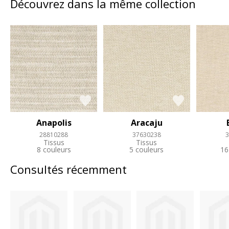
Découvrez dans la même collection
Anapolis
Aracaju
28810288
37630238
3
Tissus
Tissus
8 couleurs
5 couleurs
16
Consultés récemment