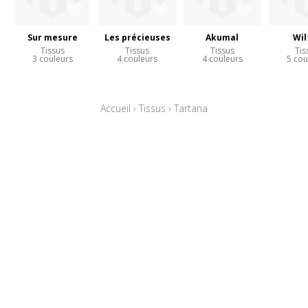
Sur mesure
Les précieuses
Akumal
Wil
Tissus
Tissus
Tissus
Tis
3 couleurs
4 couleurs
4 couleurs
5 cou
Accueil
›
Tissus
›
Tartana