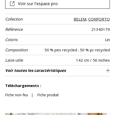
Voir sur l'espace pro
Collection
BELEM
,
CONFORTO
Référence
21340179
Coloris
Lin
Composition
50 % pes recycled ; 50 % pc recycled
Laize utile
142 cm / 56 Inches
Rétrécissement
Raccord
Test
Usage
Wyzenbeek
Sens
Poids g/m²
Performance
Entretien
Anti tache
Pays d'origine
Rapport
Rapport
Caractéristiques
Voir toutes les caractéristiques
Siège à usage intensif : >40,000 cycles
18 cm / 7 Inches
18 cm / 7 Inches
Raccord droit
aw - 0.15
De large
Turquie
50000
45000
<2%
410
Usage
Martindale
martindale
Accoustique
Easy Clean
Horizontal
Vertical
Outdoor
(Martindale) et/ou >30,000 doubles rubs
Voir moins de caractéristiques
(Wyzenbeek)
Téléchargements :
Fiche non-feu
|
Fiche produit