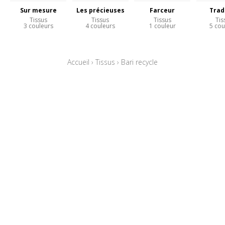
Sur mesure
Les précieuses
Farceur
Trad
Tissus
Tissus
Tissus
Tis
3 couleurs
4 couleurs
1 couleur
5 cou
Accueil
›
Tissus
›
Bari recycle