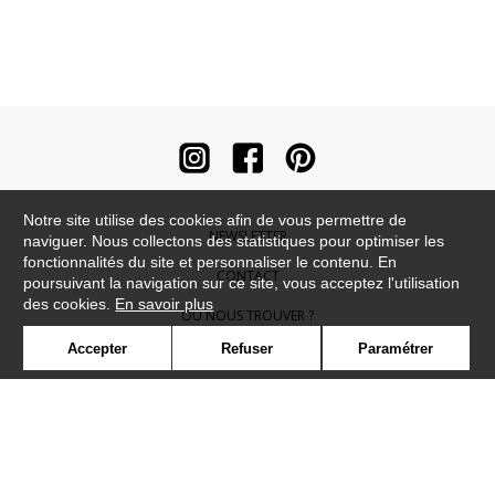
Notre site utilise des cookies afin de vous permettre de
NEWSLETTER
naviguer. Nous collectons des statistiques pour optimiser les
fonctionnalités du site et personnaliser le contenu. En
CONTACT
poursuivant la navigation sur ce site, vous acceptez l'utilisation
des cookies.
En savoir plus
OÙ NOUS TROUVER ?
Accepter
Refuser
Paramétrer
CONTRACT
GLOSSAIRE
SYMBOLE
PRESSE