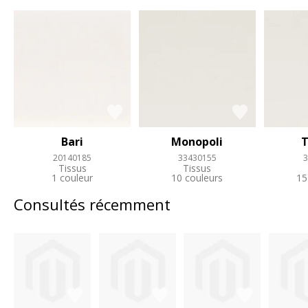
Bari
Monopoli
T
20140185
33430155
3
Tissus
Tissus
1 couleur
10 couleurs
15
Consultés récemment