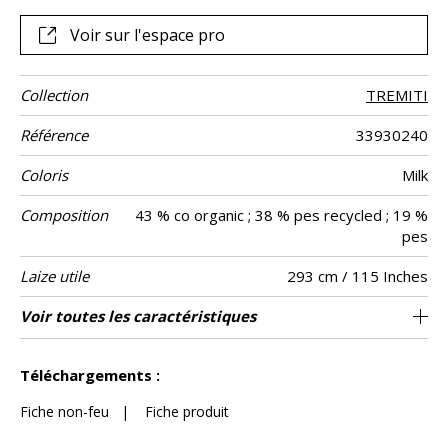
Voir sur l'espace pro
Collection
TREMITI
Référence
33930240
Coloris
Milk
Composition
43 % co organic ; 38 % pes recycled ; 19 %
pes
Laize utile
293 cm / 115 Inches
Rétrécissement
Raccord
Sens
Poids g/m²
Performance
Entretien
Pays d'origine
Caractéristiques
Conseils de
Voir toutes les caractéristiques
Les tissus peuvent être tournés pour la
Raccord libre
aw - 0.15
De haut
<3%
Inde
220
Usage
Accoustique
Outdoor
confection
confection
Voir moins de caractéristiques
Téléchargements :
Fiche non-feu
|
Fiche produit