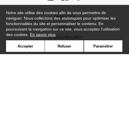
Notre site utilise des cookies afin de vous permettre de
NEWSLETTER
naviguer. Nous collectons des statistiques pour optimiser les
fonctionnalités du site et personnaliser le contenu. En
CONTACT
poursuivant la navigation sur ce site, vous acceptez l'utilisation
des cookies.
En savoir plus
OÙ NOUS TROUVER ?
Accepter
Refuser
Paramétrer
CONTRACT
GLOSSAIRE
SYMBOLE
PRESSE
COOKIES
REJOIGNEZ-NOUS !