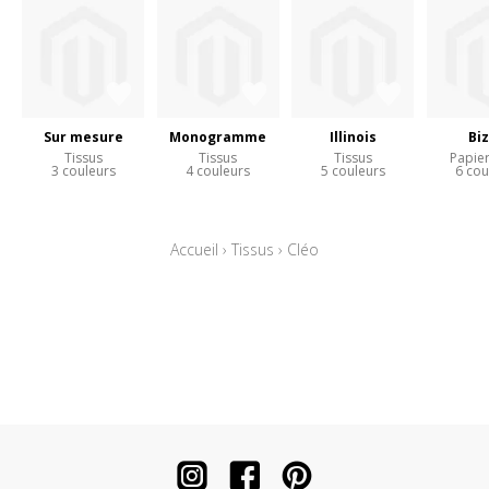
Sur mesure
Monogramme
Illinois
Bi
Tissus
Tissus
Tissus
Papier
3 couleurs
4 couleurs
5 couleurs
6 cou
Accueil
›
Tissus
›
Cléo