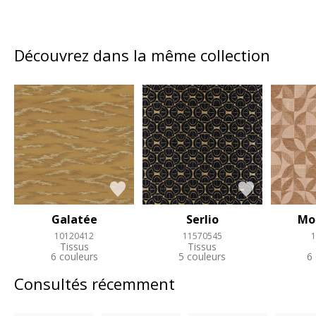
Découvrez dans la même collection
Galatée
Serlio
Mo
10120412
11570545
1
Tissus
Tissus
6 couleurs
5 couleurs
6
Consultés récemment