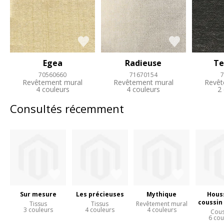
Egea
Radieuse
Te
70560660
71670154
7
Revêtement mural
Revêtement mural
Revêt
4 couleurs
4 couleurs
2
Consultés récemment
Sur mesure
Les précieuses
Mythique
Hous
coussin
Tissus
Tissus
Revêtement mural
3 couleurs
4 couleurs
4 couleurs
Cous
6 cou