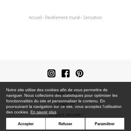
Accueil
›
Revêtement mural
›
Sensation
Notre site utilise des cookies afin de vous permettre de
NEWSLETTER
naviguer. Nous collectons des statistiques pour optimiser les
fonctionnalités du site et personnaliser le contenu. En
CONTACT
poursuivant la navigation sur ce site, vous acceptez l'utilisation
des cookies.
En savoir plus
OÙ NOUS TROUVER ?
Accepter
Refuser
Paramétrer
CONTRACT