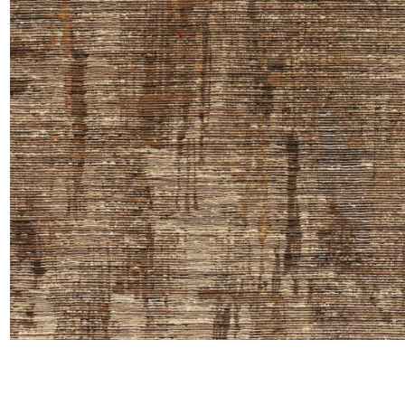
Satin
Taffet
Velour