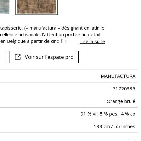
tapisserie, (« manufactura » désignant en latin le
xcellence artisanale, l’attention portée au détail
 en Belgique à partir de cinq fils dans de
Lire la suite
rait moderne se décline en grande largeur en
ierre bleue, orange brûlée.
Voir sur l'espace pro
MANUFACTURA
71720335
Orange brulé
91 % vi ; 5 % pes ; 4 % co
139 cm / 55 Inches
Dessin abstrait tissé sur intissé
Encollage du mur
Vendu au mètre
Arrachage à sec
Epongeable
Belgique
B-s1, d0
Class A
469
A+