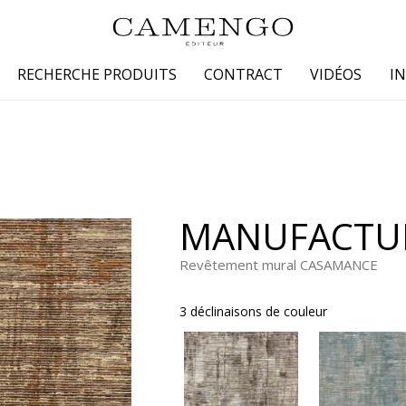
RECHERCHE PRODUITS
CONTRACT
VIDÉOS
I
s
Famille
Couleur
 coton
Dessins
Beige
laine
Faux unis / texture
Blanc
MANUFACTU
lin
Petits motifs
Bleu
 soie
Unis
Gris
Revêtement mural CASAMANCE
Jaune
3 déclinaisons de couleur
tion fourrure
Marron
Multicoule
Noir
ter
Orange