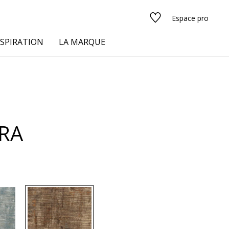
Espace pro
NSPIRATION
LA MARQUE
s
RA
urs
Voir tous les tissus