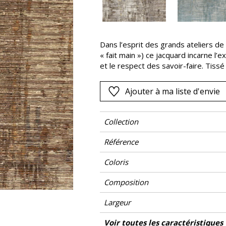
Rose
as
Rouge
s
Vert
Dans l’esprit des grands ateliers de 
« fait main ») ce jacquard incarne l’e
Violet
et le respect des savoir-faire. Tissé
profonds contrastes, ce dessin abst
trois versions de couleurs : taupe, p
Ajouter à ma liste d'envie
Collection
Référence
Coloris
Composition
Largeur
Hauteur
Poids g/m²
Description produit
Entretien
Pose colle
Dépose
Norme COV
ASTME84
Norme euroclass
Pays d'origine
Voir toutes les caractéristiques