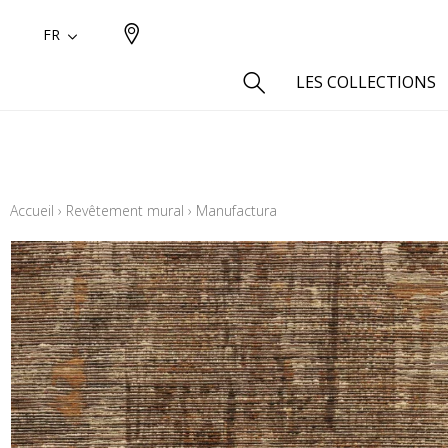
FR
LES COLLECTIONS
Type
Aspect
Accueil
›
Revêtement mural
›
Manufactura
Aspect 
Aspect 
Aspect
Coton
Inspira
Laine
Lin
Polyes