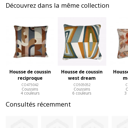
Découvrez dans la même collection
Housse de coussin
Housse de coussin
Housse
reciproque
west dream
m
CO475042
CO505052
C
Coussins
Coussins
C
4 couleurs
6 couleurs
3
Consultés récemment