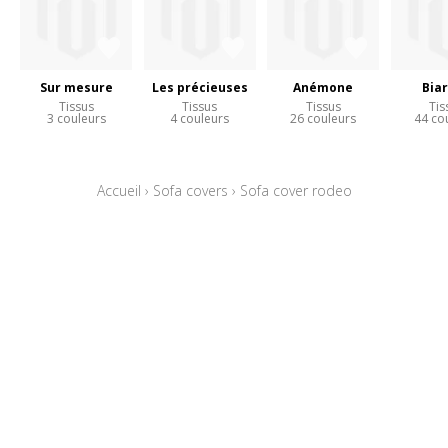
Sur mesure
Les précieuses
Anémone
Biar
Tissus
Tissus
Tissus
Tis
3 couleurs
4 couleurs
26 couleurs
44 co
Accueil
›
Sofa covers
›
Sofa cover rodeo