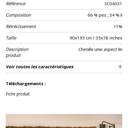
Référence
SC04031
Composition
66 % pes ; 34 % li
Rétrécissement
<1%
Taille
90x195 cm / 35x78 Inches
Description
Chenille unie aspect lin
produit
Verso
Finition
Entretien
Pays d'origine
Garnissage
Voir toutes les caractéristiques
Lin naturel uni
Passepoil
250g/m²
Tunisie
Voir moins de caractéristiques
Téléchargements :
Fiche produit