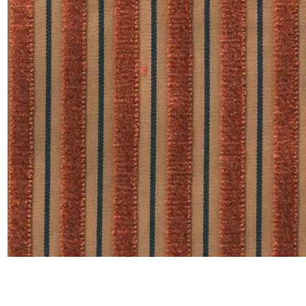
Satin
Taffet
Velour