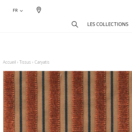
FR
LES COLLECTIONS
Type
Aspect
Accueil
›
Tissus
›
Caryatis
Aspect 
Aspect 
Aspect
Coton
Inspira
Laine
Lin
Polyes