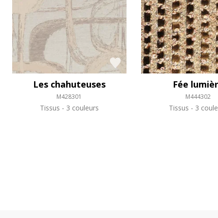
Les chahuteuses
Fée lumiè
M428301
M444302
Tissus
3 couleurs
Tissus
3 coule
Consultés récemment