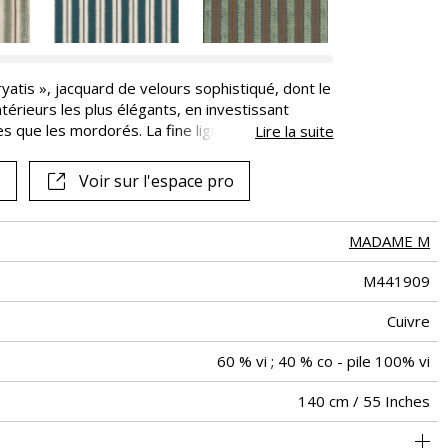
yatis », jacquard de velours sophistiqué, dont le
intérieurs les plus élégants, en investissant
es que les mordorés. La fine ligne contrastante,
Lire la suite
principal du poil, ajoute un détail subtil mais
de coton teinte « Caryatis » d’irisations
Voir sur l'espace pro
de l’épinglé coupé et non coupé, son méticuleux
sa belle apparence mais aussi sa durabilité, ce
our les confections d’assises à usage intensif.
MADAME M
M441909
Cuivre
60 % vi ; 40 % co - pile 100% vi
140 cm / 55 Inches
ge à usage intensif : >40,000 cycles (Martindale) et/ou >30,000
2 cm / 1 Inches
Raccord libre
aw - 0.15
De large
40000
30000
Inde
515