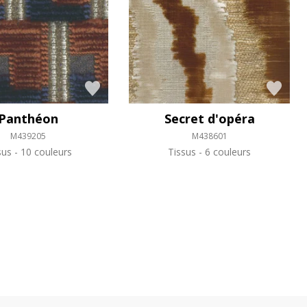
Panthéon
Secret d'opéra
M439205
M438601
sus
10 couleurs
Tissus
6 couleurs