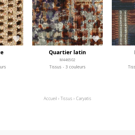
re
Quartier latin
M446502
urs
Tissus
3 couleurs
Tis