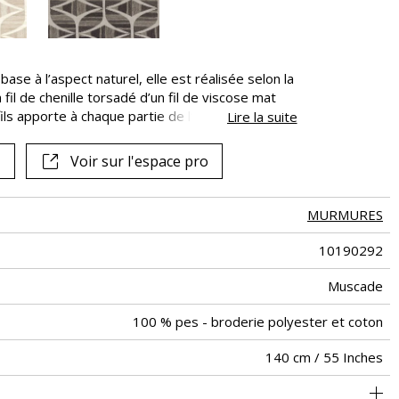
se à l’aspect naturel, elle est réalisée selon la
il de chenille torsadé d’un fil de viscose mat
fils apporte à chaque partie de l’étoffe sa
Lire la suite
our créer des camaïeux uniques où les teintes
des plus claires aux plus foncées. Avec la beauté
Voir sur l'espace pro
e son motif intemporel en trois coloris : naturel,
MURMURES
10190292
Muscade
100 % pes - broderie polyester et coton
140 cm / 55 Inches
35 cm / 14 Inches
32 cm / 13 Inches
Raccord droit
aw - 0.15
<3%
Inde
632