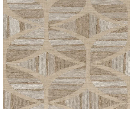
Satin
Taffet
Velour