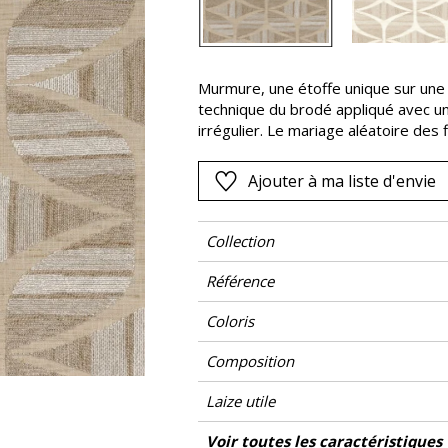
Rose
as
Rouge
s
Vert
Murmure, une étoffe unique sur une ba
technique du brodé appliqué avec un f
Violet
irrégulier. Le mariage aléatoire des 
singularité, jouant sur la densité p
varient en intensité, s’épanouissant 
Ajouter à ma liste d'envie
de la nature pour modèle, elle déclin
muscade et anthracite.
Collection
Référence
Coloris
Composition
Laize utile
Rétrécissement
Raccord
Poids g/m²
Performance Accoustique
Entretien
Pays d'origine
Rapport Horizontal
Rapport Vertical
Caractéristiques Outdoor
Voir toutes les caractéristiques
Usage