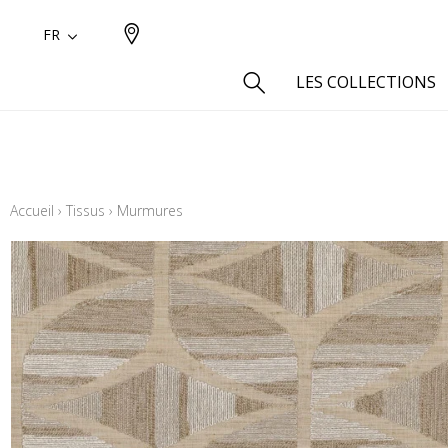
FR
LES COLLECTIONS
Type
Aspect
Accueil
›
Tissus
›
Murmures
Aspect 
Aspect 
Aspect
Coton
Inspira
Laine
Lin
Polyes