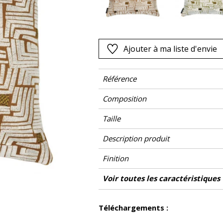
Rose
as
Rouge
s
Vert
Ajouter à ma liste d'envie
Violet
Référence
Composition
Taille
Description produit
Finition
Fermeture
Entretien
Pays d'origine
Caractéristiques Outdoor
Voir toutes les caractéristiques
Voir moins de caractéristiques
Téléchargements :