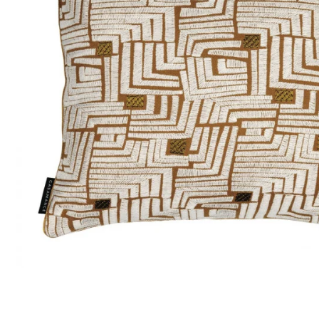
Satin
Taffet
Velour