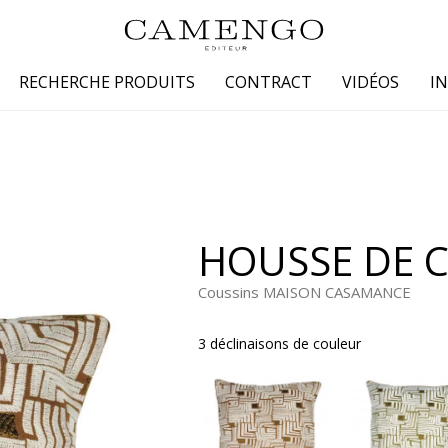
RECHERCHE PRODUITS
CONTRACT
VIDÉOS
I
s
Famille
Couleur
 coton
Dessins
Beige
laine
Faux unis / texture
Blanc
HOUSSE DE 
lin
Petits motifs
Bleu
 soie
Unis
Gris
Coussins MAISON CASAMANCE
Jaune
3 déclinaisons de couleur
tion fourrure
Marron
Multicoule
Noir
ter
Orange