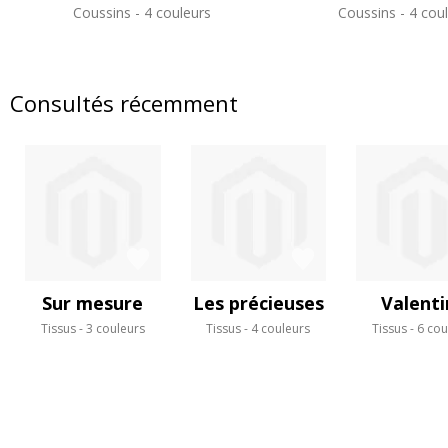
Coussins
4 couleurs
Coussins
4 coul
Consultés récemment
Sur mesure
Les précieuses
Valenti
Tissus
3 couleurs
Tissus
4 couleurs
Tissus
6 cou