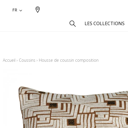
FR
LES COLLECTIONS
Type
Aspect
Accueil
›
Coussins
›
Housse de coussin composition
Aspect 
Aspect 
Aspect
Coton
Inspira
Laine
Lin
Polyes