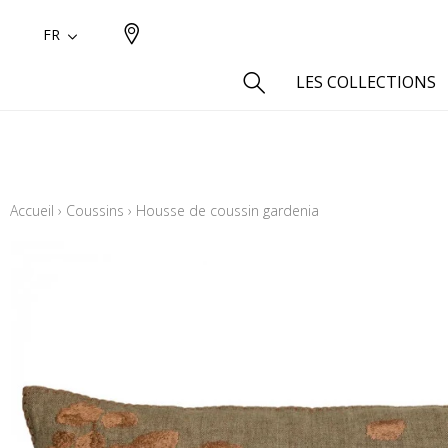
FR
LES COLLECTIONS
Type
Aspect
Accueil
›
Coussins
›
Housse de coussin gardenia
Aspect 
Aspect 
Aspect
Coton
Inspira
Laine
Lin
Polyes