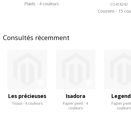
Plaids
4 couleurs
CO418242
Coussins
15 cou
Consultés récemment
Les précieuses
Isadora
Legend
Tissus
4 couleurs
Papier peint
4
Papier pein
couleurs
couleur