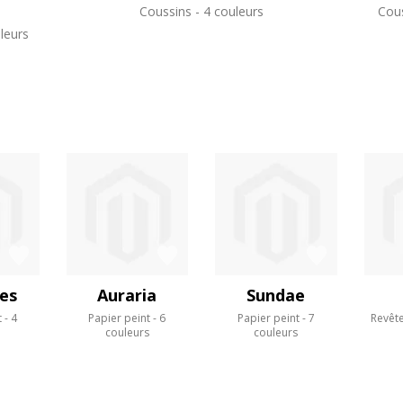
Coussins
4 couleurs
Cou
leurs
es
Auraria
Sundae
t
4
Papier peint
6
Papier peint
7
Revêt
s
couleurs
couleurs