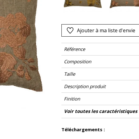
Rose
as
Rouge
s
Vert
Ajouter à ma liste d'envie
Violet
Référence
Composition
Taille
Description produit
Finition
Fermeture
Entretien
Pays d'origine
Caractéristiques Outdoor
Voir toutes les caractéristiques
Voir moins de caractéristiques
Téléchargements :