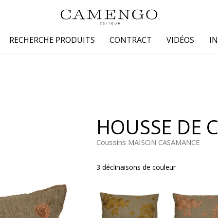
RECHERCHE PRODUITS
CONTRACT
VIDÉOS
I
s
Famille
Couleur
 coton
Dessins
Beige
laine
Faux unis / texture
Blanc
HOUSSE DE 
lin
Petits motifs
Bleu
 soie
Unis
Gris
Coussins MAISON CASAMANCE
Jaune
3 déclinaisons de couleur
tion fourrure
Marron
Multicoule
Noir
ter
Orange