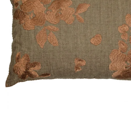
Satin
Taffet
Velour