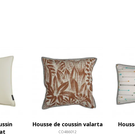
ussin
Housse de coussin valarta
Housse
at
CO486012