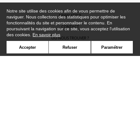
Notre site utilise des cookies afin de vous permettre de
NEWSLETTER
naviguer. Nous collectons des statistiques pour optimiser les
fonctionnalités du site et personnaliser le contenu. En
CONTACT
poursuivant la navigation sur ce site, vous acceptez l'utilisation
des cookies.
En savoir plus
OÙ NOUS TROUVER ?
Accepter
Refuser
Paramétrer
CONTRACT
GLOSSAIRE
SYMBOLE
PRESSE
COOKIES
REJOIGNEZ-NOUS !