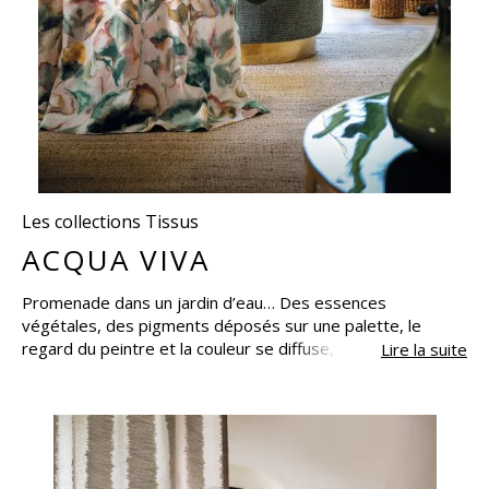
Les collections Tissus
ACQUA VIVA
Promenade dans un jardin d’eau… Des essences
végétales, des pigments déposés sur une palette, le
regard du peintre et la couleur se diffuse, éclatante, sur les
Lire la suite
étoffes de lin, le plissé des velours, le satiné des
jacquards. ACQUA VIVA donne vie à l’intensité des couleurs
avant qu’elles ne se fondent en douceur aquarellée. Une
collection à la thématique florale et aquatique, qui distille
une atmosphère de parfaite sérénité.