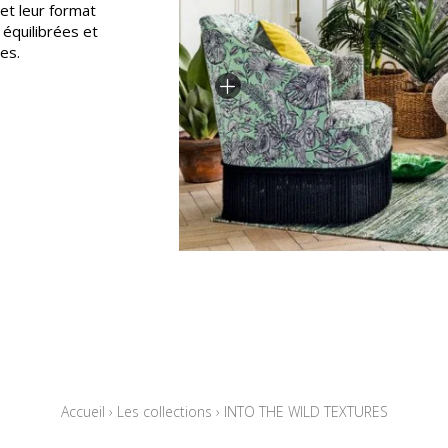
 et leur format
 équilibrées et
Noir
es.
ter
Orange
Rose
as
Rouge
s
Vert
Violet
Accueil
›
Les collections
›
INTO THE WILD TEXTURES