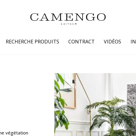
RECHERCHE PRODUITS
CONTRACT
VIDÉOS
I
s
Famille
Couleur
 coton
Dessins
Beige
laine
Faux unis / texture
Blanc
lin
Petits motifs
Bleu
 soie
Unis
Gris
Jaune
tion fourrure
Marron
ne végétation
Multicoule