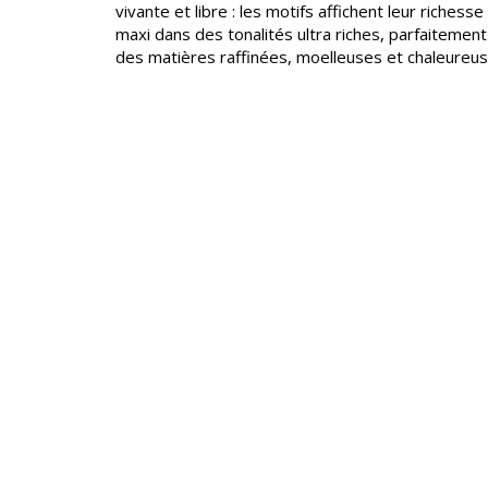
vivante et libre : les motifs affichent leur richesse
maxi dans des tonalités ultra riches, parfaitement
Lin
des matières raffinées, moelleuses et chaleureus
Polyes
Satin
Taffet
Velour