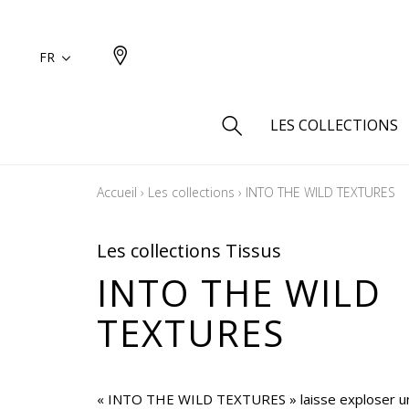
FR
LES COLLECTIONS
Accueil
›
Les collections
›
INTO THE WILD TEXTURES
Type
Aspect
Les collections Tissus
Aspect 
INTO THE WILD
Aspect 
TEXTURES
Aspect
Coton
Inspira
« INTO THE WILD TEXTURES » laisse exploser u
Laine