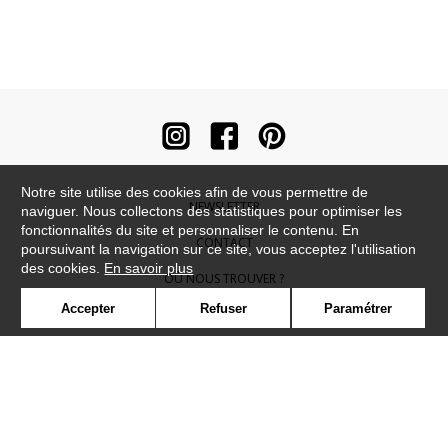
Notre site utilise des cookies afin de vous permettre de
NEWSLETTER
naviguer. Nous collectons des statistiques pour optimiser les
fonctionnalités du site et personnaliser le contenu. En
CONTACT
poursuivant la navigation sur ce site, vous acceptez l'utilisation
des cookies.
En savoir plus
OÙ NOUS TROUVER ?
Accepter
Refuser
Paramétrer
CONTRACT
GLOSSAIRE
SYMBOLE
PRESSE