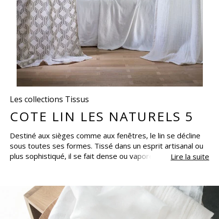
Les collections Tissus
COTE LIN LES NATURELS 5
Destiné aux sièges comme aux fenêtres, le lin se décline
sous toutes ses formes. Tissé dans un esprit artisanal ou
plus sophistiqué, il se fait dense ou vaporeux. Brodé,
Lire la suite
froissé, adouci de petites franges, structuré par un ruban
appliqué, le lin se marie parfois à d’autres fibres telles que
la laine. La collection révèle la matière dans sa noblesse et
sa simplicité. Aucune teinture, pour céder place à
l’authentique. Et le lin s’invite sur nos sièges et nos
fenêtres, sans jamais nous lasser.