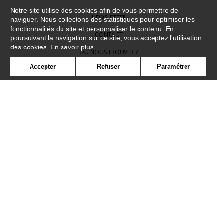
Notre site utilise des cookies afin de vous permettre de
NEWSLETTER
naviguer. Nous collectons des statistiques pour optimiser les
fonctionnalités du site et personnaliser le contenu. En
CONTACT
poursuivant la navigation sur ce site, vous acceptez l'utilisation
des cookies.
En savoir plus
OÙ NOUS TROUVER ?
Accepter
Refuser
Paramétrer
CONTRACT
GLOSSAIRE
SYMBOLE
PRESSE
COOKIES
REJOIGNEZ-NOUS !