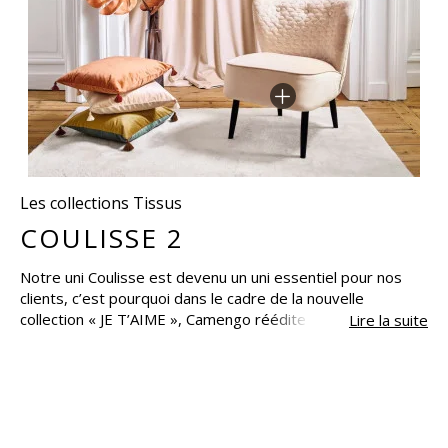
Les collections Tissus
COULISSE 2
Notre uni Coulisse est devenu un uni essentiel pour nos
clients, c’est pourquoi dans le cadre de la nouvelle
collection « JE T’AIME », Camengo réédite ce succès en y
Lire la suite
apportant de nouvelles nuances, avec « COULISSE 2 ». Le
tissu « COULISSE » est un superbe uni de velours tricoté,
au toucher doux et généreux. Son tombé très chic est
parfait pour les rideaux, sa souplesse a été pensée pour la
confection de sièges et d’arrondis, sa largeur généreuse
de 290 cm le rend également idéal pour les dessus de lit…