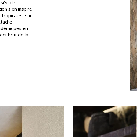
posée de
Rose
ion s’en inspire
tropicales, sur
as
Rouge
ttache
s
Vert
endémiques en
ect brut de la
Violet