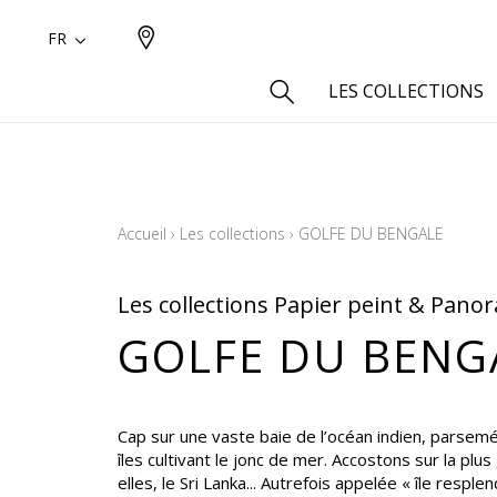
FR
LES COLLECTIONS
Type
Aspect
Accueil
›
Les collections
›
GOLFE DU BENGALE
Aspect 
Aspect 
Les collections Papier peint & Pano
Aspect
GOLFE DU BENG
Coton
Inspira
Laine
Cap sur une vaste baie de l’océan indien, parsem
Lin
îles cultivant le jonc de mer. Accostons sur la plu
elles, le Sri Lanka... Autrefois appelée « île resple
Polyes