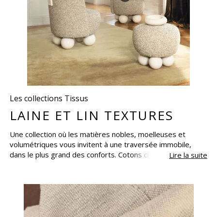
Les collections Tissus
LAINE ET LIN TEXTURES
Une collection où les matières nobles, moelleuses et
volumétriques vous invitent à une traversée immobile,
dans le plus grand des conforts. Cotons chenillés, lins
Lire la suite
flammés et pure laine vierge cohabitent dans des tissages
raffinés, des essentiels texturés et des étoffes bouclettes
aux touchers d’une infinie douceur, aux aspects tantôt
délicieusement chinés, gonflants, déstructurés ou
duveteux. Confectionnez à l’envi rideaux et sièges et
laissez coussins, plaids et jetés de lit envahir avec bonheur