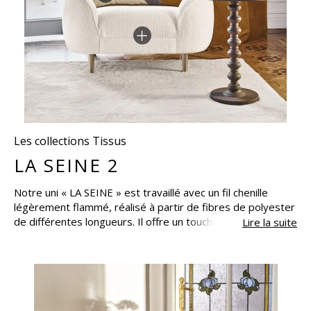
Les collections Tissus
LA SEINE 2
Notre uni « LA SEINE » est travaillé avec un fil chenille
légèrement flammé, réalisé à partir de fibres de polyester
de différentes longueurs. Il offre un toucher vraiment
Lire la suite
unique : velouté et moelleux, doublé d’une belle sensation
d’épaisseur. Ce tissu est certifié Oeko-Tex : label de
qualité comprenant plusieurs normes techniques, visant à
certifier les caractères sanitaires et écologiques des
textiles et cuirs, en garantissant l'absence de produits
toxiques pour le corps et pour l'environnement. Réédité