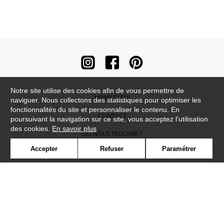
Notre site utilise des cookies afin de vous permettre de
NEWSLETTER
naviguer. Nous collectons des statistiques pour optimiser les
fonctionnalités du site et personnaliser le contenu. En
CONTACT
poursuivant la navigation sur ce site, vous acceptez l'utilisation
des cookies.
En savoir plus
OÙ NOUS TROUVER ?
Accepter
Refuser
Paramétrer
CONTRACT
GLOSSAIRE
SYMBOLE
PRESSE
COOKIES