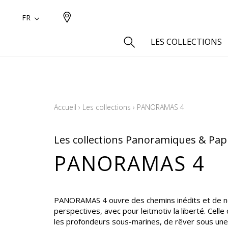
FR
LES COLLECTIONS
Type
Aspect
Accueil
›
Les collections
›
PANORAMAS 4
Aspect 
Aspect 
Les collections Panoramiques & Papi
Aspect
PANORAMAS 4
Coton
Inspira
Laine
PANORAMAS 4 ouvre des chemins inédits et de n
Lin
perspectives, avec pour leitmotiv la liberté. Cell
les profondeurs sous-marines, de rêver sous une
Polyes