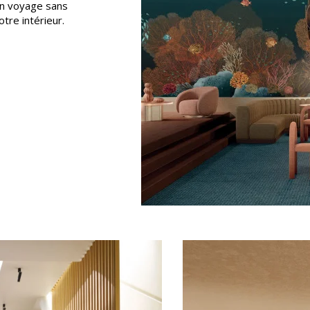
 Un voyage sans
Rose
otre intérieur.
as
Rouge
s
Vert
Violet