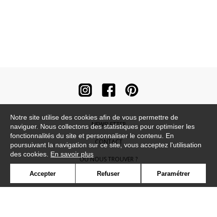
Notre site utilise des cookies afin de vous permettre de
NEWSLETTER
naviguer. Nous collectons des statistiques pour optimiser les
fonctionnalités du site et personnaliser le contenu. En
CONTACT
poursuivant la navigation sur ce site, vous acceptez l'utilisation
des cookies.
En savoir plus
OÙ NOUS TROUVER ?
Accepter
Refuser
Paramétrer
CONTRACT
GLOSSAIRE
SYMBOLE