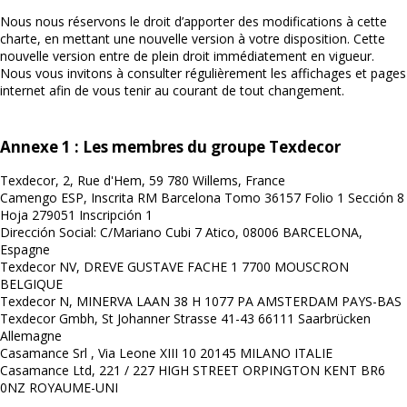
Nous nous réservons le droit d’apporter des modifications à cette
charte, en mettant une nouvelle version à votre disposition. Cette
nouvelle version entre de plein droit immédiatement en vigueur.
Nous vous invitons à consulter régulièrement les affichages et pages
internet afin de vous tenir au courant de tout changement.
Annexe 1 : Les membres du groupe Texdecor
Texdecor, 2, Rue d'Hem, 59 780 Willems, France
Camengo ESP, Inscrita RM Barcelona Tomo 36157 Folio 1 Sección 8
Hoja 279051 Inscripción 1
Dirección Social: C/Mariano Cubi 7 Atico, 08006 BARCELONA,
Espagne
Texdecor NV, DREVE GUSTAVE FACHE 1 7700 MOUSCRON
BELGIQUE
Texdecor N, MINERVA LAAN 38 H 1077 PA AMSTERDAM PAYS-BAS
Texdecor Gmbh, St Johanner Strasse 41-43 66111 Saarbrücken
Allemagne
Casamance Srl , Via Leone XIII 10 20145 MILANO ITALIE
Casamance Ltd, 221 / 227 HIGH STREET ORPINGTON KENT BR6
0NZ ROYAUME-UNI