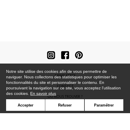
Notre site utilise des cookies afin de vous permettre de
NEWSLETTER
naviguer. Nous collectons des statistiques pour optimiser les
fonctionnalités du site et personnaliser le contenu. En
CONTACT
poursuivant la navigation sur ce site, vous acceptez l'utilisation
des cookies.
En savoir plus
OÙ NOUS TROUVER ?
Accepter
Refuser
Paramétrer
CONTRACT
GLOSSAIRE
SYMBOLE