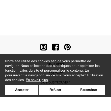
Notre site utilise des cookies afin de vous permettre de
NEWSLETTER
naviguer. Nous collectons des statistiques pour optimiser les
fonctionnalités du site et personnaliser le contenu. En
CONTACT
poursuivant la navigation sur ce site, vous acceptez l'utilisation
des cookies.
En savoir plus
OÙ NOUS TROUVER ?
Accepter
Refuser
Paramétrer
CONTRACT
GLOSSAIRE
SYMBOLE