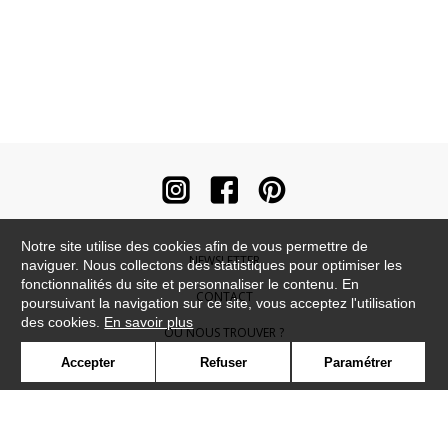
Notre site utilise des cookies afin de vous permettre de
NEWSLETTER
naviguer. Nous collectons des statistiques pour optimiser les
fonctionnalités du site et personnaliser le contenu. En
CONTACT
poursuivant la navigation sur ce site, vous acceptez l'utilisation
des cookies.
En savoir plus
OÙ NOUS TROUVER ?
Accepter
Refuser
Paramétrer
CONTRACT
GLOSSAIRE
SYMBOLE