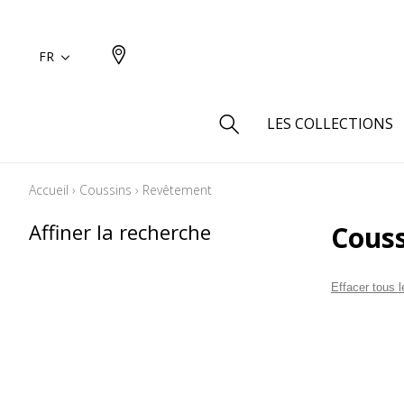
FR
LES COLLECTIONS
Accueil
›
Coussins
›
Revêtement
Type
Affiner la recherche
Cous
Aspect
Aspect 
Effacer tous le
Aspect 
Aspect
Coton
Inspira
Laine