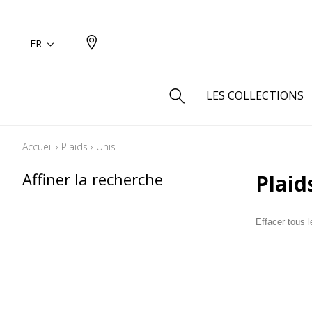
FR
LES COLLECTIONS
Accueil
›
Plaids
›
Unis
Type
Affiner la recherche
Plaid
Aspect
Aspect 
Effacer tous le
Aspect 
Aspect
Coton
Inspira
Laine