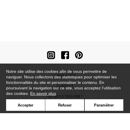
Notre site utilise des cookies afin de vous permettre de
NEWSLETTER
naviguer. Nous collectons des statistiques pour optimiser les
fonctionnalités du site et personnaliser le contenu. En
CONTACT
poursuivant la navigation sur ce site, vous acceptez l'utilisation
des cookies.
En savoir plus
OÙ NOUS TROUVER ?
Accepter
Refuser
Paramétrer
CONTRACT
GLOSSAIRE
SYMBOLE