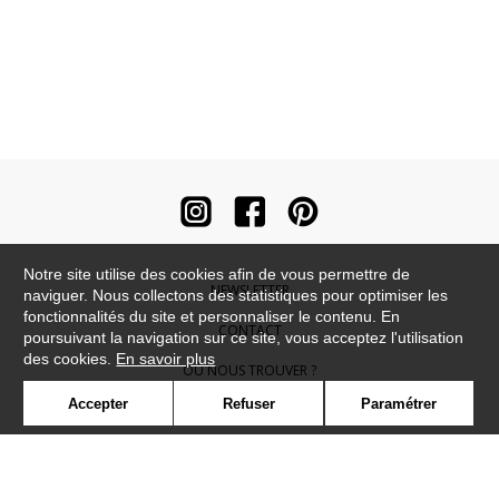
Notre site utilise des cookies afin de vous permettre de
NEWSLETTER
naviguer. Nous collectons des statistiques pour optimiser les
fonctionnalités du site et personnaliser le contenu. En
CONTACT
poursuivant la navigation sur ce site, vous acceptez l'utilisation
des cookies.
En savoir plus
OÙ NOUS TROUVER ?
Accepter
Refuser
Paramétrer
CONTRACT
GLOSSAIRE
SYMBOLE