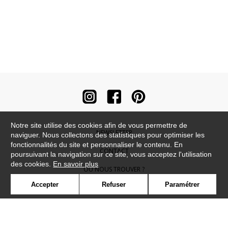
Notre site utilise des cookies afin de vous permettre de
NEWSLETTER
naviguer. Nous collectons des statistiques pour optimiser les
fonctionnalités du site et personnaliser le contenu. En
CONTACT
poursuivant la navigation sur ce site, vous acceptez l'utilisation
des cookies.
En savoir plus
OÙ NOUS TROUVER ?
Accepter
Refuser
Paramétrer
CONTRACT
GLOSSAIRE
SYMBOLE