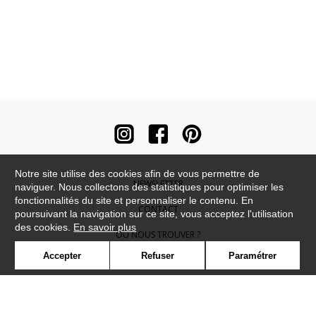
Notre site utilise des cookies afin de vous permettre de
NEWSLETTER
naviguer. Nous collectons des statistiques pour optimiser les
fonctionnalités du site et personnaliser le contenu. En
CONTACT
poursuivant la navigation sur ce site, vous acceptez l'utilisation
des cookies.
En savoir plus
OÙ NOUS TROUVER ?
Accepter
Refuser
Paramétrer
CONTRACT
GLOSSAIRE
SYMBOLE