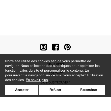
Notre site utilise des cookies afin de vous permettre de
NEWSLETTER
naviguer. Nous collectons des statistiques pour optimiser les
fonctionnalités du site et personnaliser le contenu. En
CONTACT
poursuivant la navigation sur ce site, vous acceptez l'utilisation
des cookies.
En savoir plus
OÙ NOUS TROUVER ?
Accepter
Refuser
Paramétrer
CONTRACT
GLOSSAIRE
SYMBOLE