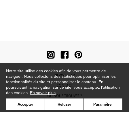
Notre site utilise des cookies afin de vous permettre de
NEWSLETTER
naviguer. Nous collectons des statistiques pour optimiser les
fonctionnalités du site et personnaliser le contenu. En
CONTACT
poursuivant la navigation sur ce site, vous acceptez l'utilisation
des cookies.
En savoir plus
OÙ NOUS TROUVER ?
Accepter
Refuser
Paramétrer
CONTRACT
GLOSSAIRE
SYMBOLE