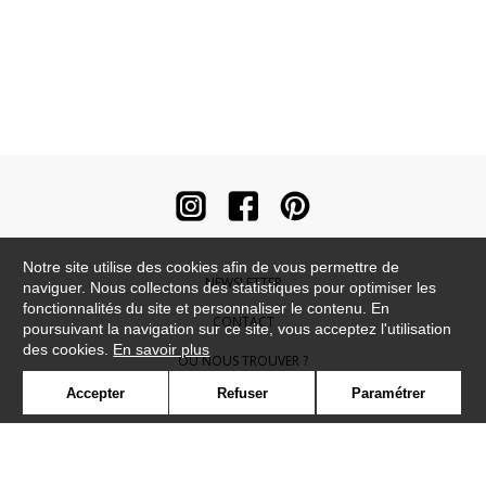
Notre site utilise des cookies afin de vous permettre de
NEWSLETTER
naviguer. Nous collectons des statistiques pour optimiser les
fonctionnalités du site et personnaliser le contenu. En
CONTACT
poursuivant la navigation sur ce site, vous acceptez l'utilisation
des cookies.
En savoir plus
OÙ NOUS TROUVER ?
Accepter
Refuser
Paramétrer
CONTRACT
GLOSSAIRE
SYMBOLE