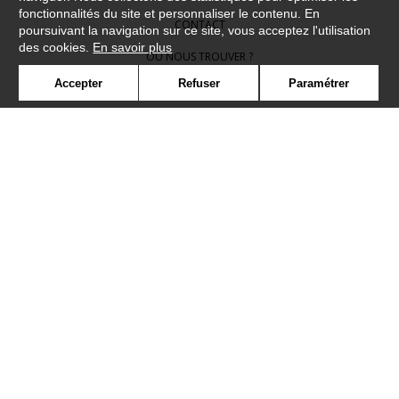
fonctionnalités du site et personnaliser le contenu. En
CONTACT
poursuivant la navigation sur ce site, vous acceptez l'utilisation
des cookies.
En savoir plus
OÙ NOUS TROUVER ?
Accepter
Refuser
Paramétrer
CONTRACT
GLOSSAIRE
SYMBOLE
PRESSE
COOKIES
REJOIGNEZ-NOUS !
©Camengo2019
Confidentialité
Mentions légales