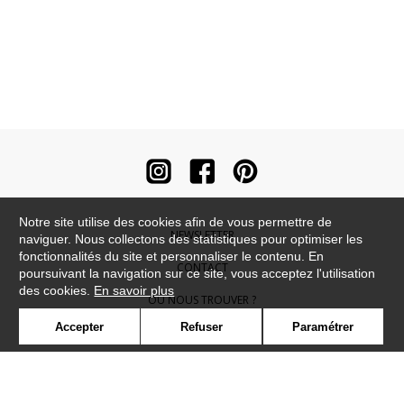
Notre site utilise des cookies afin de vous permettre de
NEWSLETTER
naviguer. Nous collectons des statistiques pour optimiser les
fonctionnalités du site et personnaliser le contenu. En
CONTACT
poursuivant la navigation sur ce site, vous acceptez l'utilisation
des cookies.
En savoir plus
OÙ NOUS TROUVER ?
Accepter
Refuser
Paramétrer
CONTRACT
GLOSSAIRE
SYMBOLE