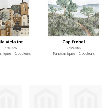
ila viela int
Cap frehel
75861528
75590508
amiques
2 couleurs
Panoramiques
2 couleurs