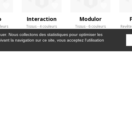
o
Interaction
Modulor
leurs
Tissus
4 couleurs
Tissus
6 couleurs
Revête
guer. Nous collectons des statistiques pour optimiser les
vant la navigation sur ce site, vous acceptez l'utilisation
Accueil
›
Panoramiques
›
Pornic
OÙ NOUS TROUVER ?
CONTRACT
GLOSSAIRE
REJOIGNEZ-NOUS !