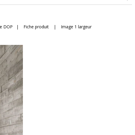
he DOP
|
Fiche produit
|
Image 1 largeur