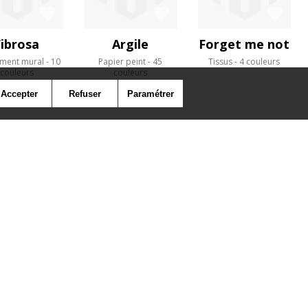
Fibrosa
Argile
Forget me not
ment mural
10
Papier peint
45
Tissus
4 couleurs
couleurs
couleurs
Accepter
Refuser
Paramétrer
SYMBOLE
PRESSE
COOKIES