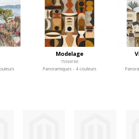
Modelage
V
75564180
ouleurs
Panoramiques
4 couleurs
Panor