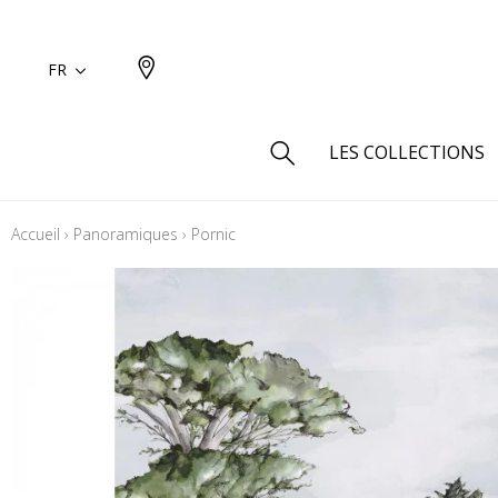
FR
LES COLLECTIONS
Accueil
›
Panoramiques
›
Pornic
Type
Aspect
Aspect 
Aspect 
Aspect
Coton
Inspira
Laine