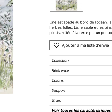
Noir
ter
Orange
Une escapade au bord de l’océan, la c
Rose
herbes folles. Là, le sable et les pi
as
Rouge
pilotis, reliée à la terre par un pont
évocateur de Pornic retranscrit mer
s
Vert
Ajouter à ma liste d'envie
Violet
Collection
Référence
Coloris
Support
Grain
Largeur d'un Lé
Hauteur
Largeur Totale
Raccord
Nombre de lés
Poids g/m²
Entretien
Pose colle
Dépose
Norme COV
ASTME84
Norme euroclass
Pays d'origine
Voir toutes les caractéristiques