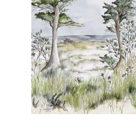
Lin
Polyes
Satin
Taffet
Velour