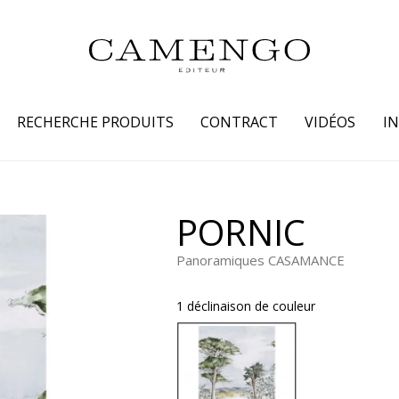
RECHERCHE PRODUITS
CONTRACT
VIDÉOS
I
s
Famille
Couleur
PORNIC
 coton
Dessins
Beige
Panoramiques CASAMANCE
laine
Faux unis / texture
Blanc
lin
Petits motifs
Bleu
1 déclinaison de couleur
 soie
Unis
Gris
Jaune
tion fourrure
Marron
Multicoule