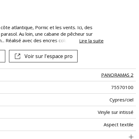
Voir tous les tissus
ôte atlantique, Pornic et les vents. Ici, des
ns parasol. Au loin, une cabane de pêcheur sur
on... Réalisé avec des encres colorées, ce tableau
Lire la suite
veilleusement l’atmosphère des lieux.
Voir sur l'espace pro
PANORAMAS 2
75570100
Cypres/ciel
Vinyle sur intissé
Aspect textile
300 cm / 118 inches
68 cm / 27 inches
Encollage du mur
Arrachage à sec
Raccord droit
Lessivable
B s2 d0
204 cm
Class A
Italie
330
A+
3