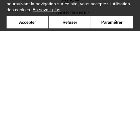
CONTACT
poursuivant la navigation sur ce site, vous acceptez l'utilisation
des cookies.
En savoir plus
OÙ NOUS TROUVER ?
Accepter
Refuser
Paramétrer
CONTRACT
GLOSSAIRE
SYMBOLE
PRESSE
COOKIES
REJOIGNEZ-NOUS !
©Camengo2019
Confidentialité
Mentions légales