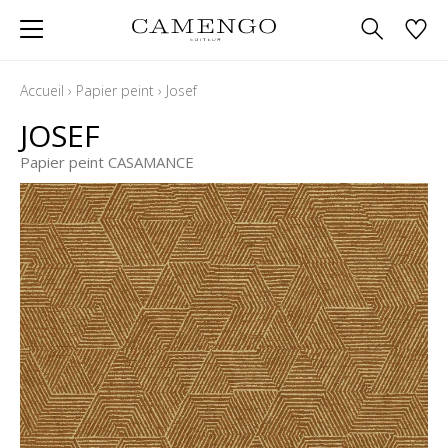
Accueil
›
Papier peint
›
Josef
JOSEF
Papier peint CASAMANCE