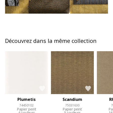
Découvrez dans la même collection
Plumetis
Scandium
R
74450102
75031630
7
Papier peint
Papier peint
Pa
4 couleurs
3 couleurs
16