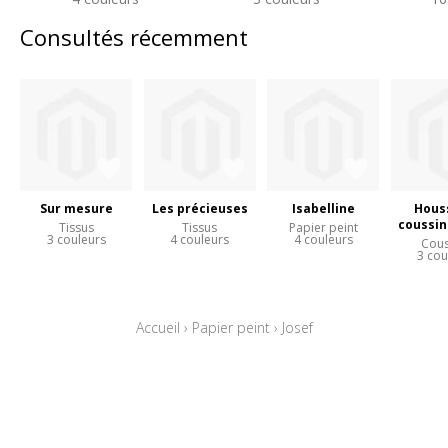
Consultés récemment
Sur mesure
Les précieuses
Isabelline
Hous
coussin
Tissus
Tissus
Papier peint
3 couleurs
4 couleurs
4 couleurs
Cous
3 cou
Accueil
›
Papier peint
›
Josef