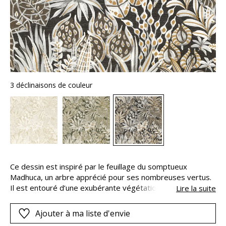
3 déclinaisons de couleur
Ce dessin est inspiré par le feuillage du somptueux
Madhuca, un arbre apprécié pour ses nombreuses vertus.
Il est entouré d’une exubérante végétation peinte à la
Lire la suite
main. Le tracé irrégulier et la texture paille confèrent à la
composition un caractère artisanal et unique. Dispersés en
Ajouter à ma liste d'envie
tous sens, les feuillages sont rehaussés de la luminosité du