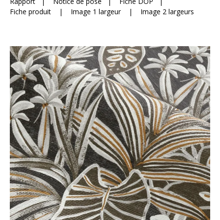
Rapport
|
Notice de pose
|
Fiche DOP
|
Fiche produit
|
Image 1 largeur
|
Image 2 largeurs