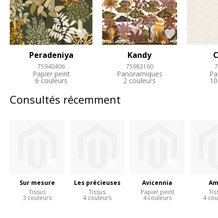
Peradeniya
Kandy
C
75940406
75983160
7
Papier peint
Panoramiques
Pa
6 couleurs
2 couleurs
10
Consultés récemment
Sur mesure
Les précieuses
Avicennia
Am
Tissus
Tissus
Papier peint
Tis
3 couleurs
4 couleurs
4 couleurs
4 cou