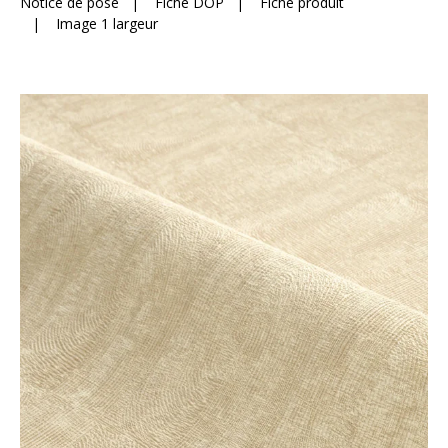
Notice de pose
|
Fiche DOP
|
Fiche produit
|
Image 1 largeur