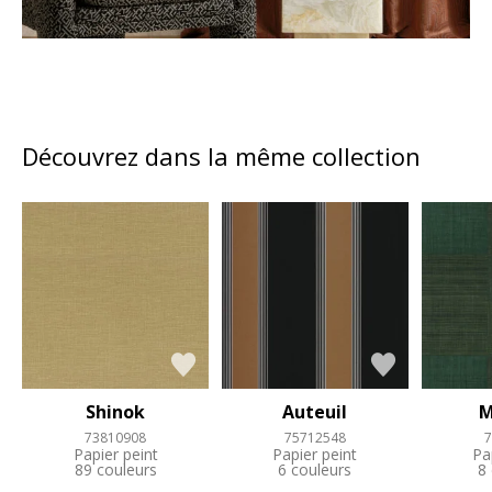
Découvrez dans la même collection
Shinok
Auteuil
M
73810908
75712548
7
Papier peint
Papier peint
Pa
89 couleurs
6 couleurs
8