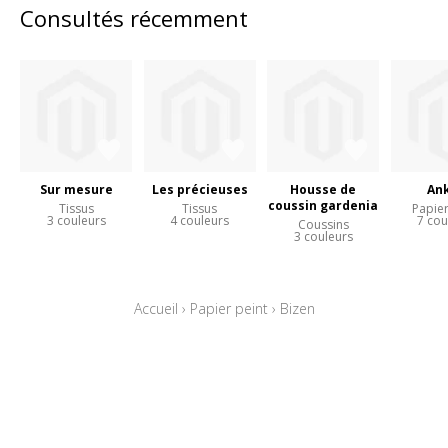
Consultés récemment
Sur mesure
Les précieuses
Housse de
An
coussin gardenia
Tissus
Tissus
Papier
3 couleurs
4 couleurs
7 cou
Coussins
3 couleurs
Accueil
›
Papier peint
›
Bizen