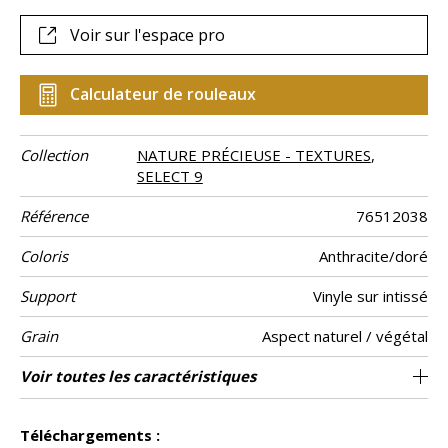
précieux reflets.
Voir sur l'espace pro
Calculateur de rouleaux
Collection
NATURE PRÉCIEUSE - TEXTURES
,
SELECT 9
Référence
76512038
Coloris
Anthracite/doré
Support
Vinyle sur intissé
Grain
Aspect naturel / végétal
Largeur d’un
Longueur
Raccord
Rapport
Poids g/m²
Description
Entretien
Pose colle
Dépose
Norme COV
ASTME84
Norme
Pays d'origine
Voir toutes les caractéristiques
Vendu au rouleau de 10.05m / 11 yards
Texture rayure naturelle laminée
70 cm / 28 inches
Encollage du mur
Arrachage à sec
0cm / 0 pouces
Raccord libre
Lessivable
B s2 d0
Class A
Italie
440
A+
rouleau
Vertical
produit
euroclass
Voir moins de caractéristiques
Téléchargements :