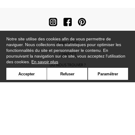
Notre site utilise des cookies afin de vous permettre de
NEWSLETTER
naviguer. Nous collectons des statistiques pour optimiser les
fonctionnalités du site et personnaliser le contenu. En
CONTACT
poursuivant la navigation sur ce site, vous acceptez l'utilisation
des cookies.
En savoir plus
OÙ NOUS TROUVER ?
Accepter
Refuser
Paramétrer
CONTRACT
GLOSSAIRE
SYMBOLE
PRESSE
COOKIES
REJOIGNEZ-NOUS !