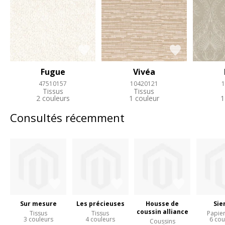
Fugue
Vivéa
47510157
10420121
1
Tissus
Tissus
2 couleurs
1 couleur
1
Consultés récemment
Sur mesure
Les précieuses
Housse de
Sie
coussin alliance
Tissus
Tissus
Papier
3 couleurs
4 couleurs
6 cou
Coussins