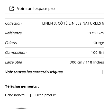
Voir sur l'espace pro
Collection
LINEN 3
,
CÔTÉ LIN LES NATURELS 6
Référence
39750825
Coloris
Grege
Composition
100 % li
Laize utile
300 cm / 118 Inches
Rétrécissement
Raccord
Sens
Poids g/m²
Entretien
Pays d'origine
Particularités
Voir toutes les caractéristiques
Editeur et Fabricant
Raccord libre
De large
France
<3%
255
Usage
Voir moins de caractéristiques
Téléchargements :
Fiche non-feu
|
Fiche produit