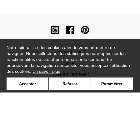
Notre site utilise des cookies afin de vous permettre de
NEWSLETTER
naviguer. Nous collectons des statistiques pour optimiser les
fonctionnalités du site et personnaliser le contenu. En
CONTACT
poursuivant la navigation sur ce site, vous acceptez l'utilisation
des cookies.
En savoir plus
OÙ NOUS TROUVER ?
Accepter
Refuser
Paramétrer
CONTRACT
GLOSSAIRE
SYMBOLE
PRESSE
COOKIES