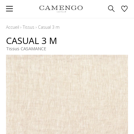
Accueil
›
Tissus
›
Casual 3 m
CASUAL 3 M
Tissus CASAMANCE