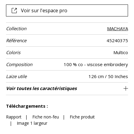
viscose se révèle toute la splendeur d’un monde végétal
sous-marin. Destiné à la confection de rideaux, auxquels il
Voir sur l'espace pro
apporte un tomber majestueux, CAY est proposé en trois
coloris.
Collection
MACHAYA
Référence
45240375
Coloris
Multico
Composition
100 % co - viscose embroidery
Laize utile
126 cm / 50 Inches
Raccord
Sens
Poids g/m²
Performance
Entretien
Pays d'origine
Rapport
Rapport
Voir toutes les caractéristiques
63 cm / 25 Inches
77 cm / 30 Inches
Raccord droit
aw - 0.15
De large
Inde
288
Usage
Accoustique
Horizontal
Vertical
Voir moins de caractéristiques
Téléchargements :
Rapport
|
Fiche non-feu
|
Fiche produit
|
Image 1 largeur