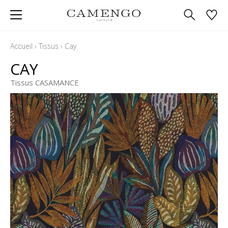
Accueil
›
Tissus
›
Cay
CAY
Tissus CASAMANCE