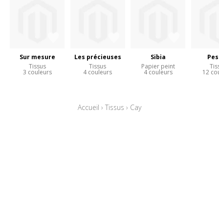
Sur mesure
Les précieuses
Sibia
Pes
Tissus
Tissus
Papier peint
Tis
3 couleurs
4 couleurs
4 couleurs
12 co
Accueil
›
Tissus
›
Cay