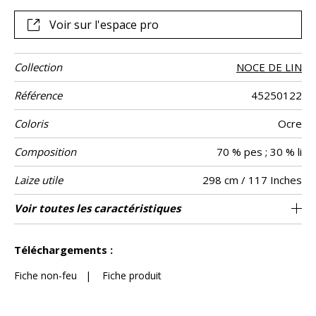
Voir sur l'espace pro
Collection
NOCE DE LIN
Référence
45250122
Coloris
Ocre
Composition
70 % pes ; 30 % li
Laize utile
298 cm / 117 Inches
Rétrécissement
Raccord
Sens
Poids g/m²
Entretien
Pays d'origine
Voir toutes les caractéristiques
Raccord libre
De haut
Italie
<2%
106
Usage
Voir moins de caractéristiques
Téléchargements :
Fiche non-feu
|
Fiche produit