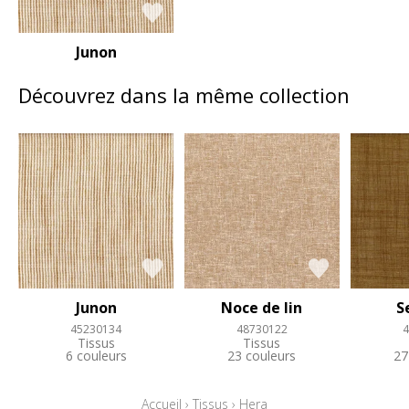
Junon
Découvrez dans la même collection
Junon
Noce de lin
S
45230134
48730122
4
Tissus
Tissus
6 couleurs
23 couleurs
27
Accueil
›
Tissus
›
Hera