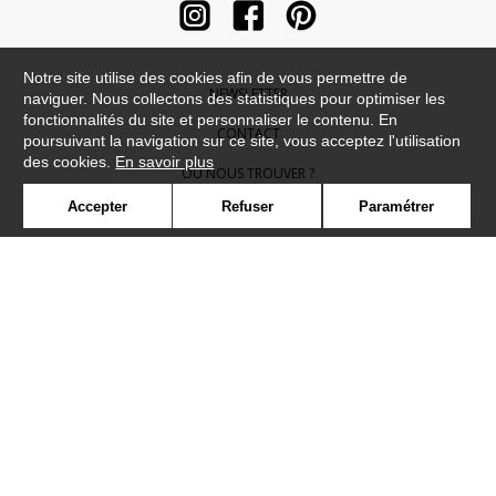
Notre site utilise des cookies afin de vous permettre de
NEWSLETTER
naviguer. Nous collectons des statistiques pour optimiser les
fonctionnalités du site et personnaliser le contenu. En
CONTACT
poursuivant la navigation sur ce site, vous acceptez l'utilisation
des cookies.
En savoir plus
OÙ NOUS TROUVER ?
Accepter
Refuser
Paramétrer
CONTRACT
GLOSSAIRE
SYMBOLE
PRESSE
COOKIES
REJOIGNEZ-NOUS !