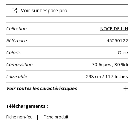
Voir sur l'espace pro
Collection
NOCE DE LIN
Référence
45250122
Coloris
Ocre
Composition
70 % pes ; 30 % li
Laize utile
298 cm / 117 Inches
Rétrécissement
Raccord
Sens
Poids g/m²
Entretien
Pays d'origine
Voir toutes les caractéristiques
Raccord libre
De haut
Italie
<2%
106
Usage
Voir moins de caractéristiques
Téléchargements :
Fiche non-feu
|
Fiche produit