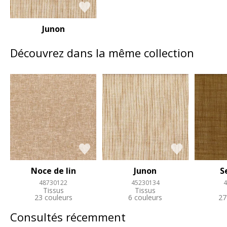
Junon
Découvrez dans la même collection
Noce de lin
Junon
S
48730122
45230134
4
Tissus
Tissus
23 couleurs
6 couleurs
27
Consultés récemment