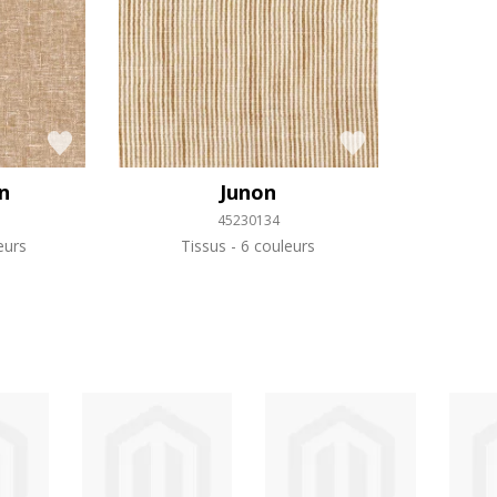
in
Junon
45230134
eurs
Tissus
6 couleurs