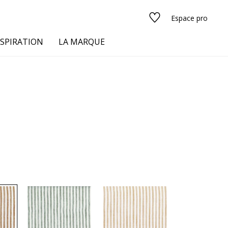
Espace pro
NSPIRATION
LA MARQUE
s
urs
Voir tous les tissus