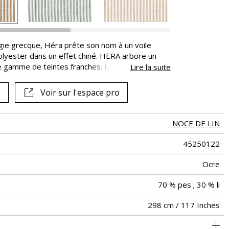
ie grecque, Héra prête son nom à un voile
 polyester dans un effet chiné. HERA arbore un
e gamme de teintes franches. Lavable et de
Lire la suite
en six coloris très actuels.
Voir sur l'espace pro
NOCE DE LIN
45250122
Ocre
70 % pes ; 30 % li
298 cm / 117 Inches
Raccord libre
De haut
Italie
<2%
106