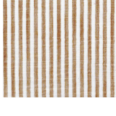
Satin
Taffet
Velour