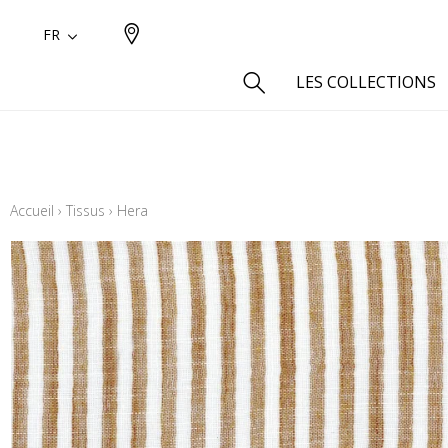
FR
LES COLLECTIONS
Type
Aspect
Accueil
›
Tissus
›
Hera
Aspect 
Aspect 
Aspect
Coton
Inspira
Laine
Lin
Polyes