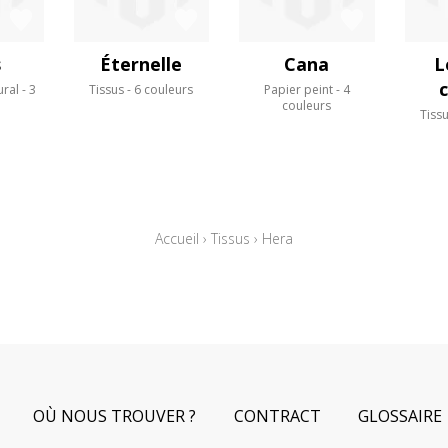
s
Éternelle
Cana
L
c
ral
3
Tissus
6 couleurs
Papier peint
4
s
couleurs
Tiss
Accueil
›
Tissus
›
Hera
OÙ NOUS TROUVER ?
CONTRACT
GLOSSAIRE