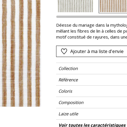
Rose
as
Rouge
s
Vert
Déesse du mariage dans la mytholog
mêlant les fibres de lin à celles de
Violet
motif constitué de rayures, dans un
grande largeur, le voile est proposé 
Ajouter à ma liste d'envie
Collection
Référence
Coloris
Composition
Laize utile
Rétrécissement
Raccord
Sens
Poids g/m²
Entretien
Pays d'origine
Voir toutes les caractéristiques
Usage