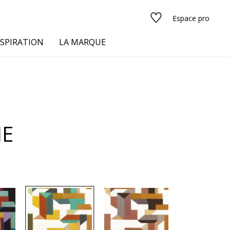
Espace pro
NSPIRATION
LA MARQUE
s
IE
urs
Voir tous les tissus