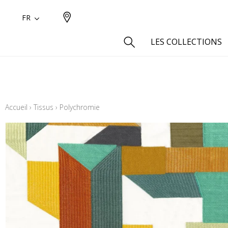
FR
LES COLLECTIONS
Type
Aspect
Accueil
›
Tissus
›
Polychromie
Aspect 
Aspect 
Aspect
Coton
Inspira
Laine
Lin
Polyes