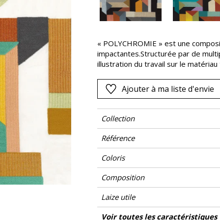
Rose
as
Rouge
s
Vert
« POLYCHROMIE » est une compositi
impactantes.Structurée par de multip
Violet
illustration du travail sur le matér
l’expérimentation des couleurs à la
artistique s’exprime sur la toile de 
Ajouter à ma liste d'envie
d’un fil de viscose, les figures gé
proposée en quatre coloris.
Collection
Référence
Coloris
Composition
Laize utile
Raccord
Sens
Poids g/m²
Performance Accoustique
Entretien
Pays d'origine
Rapport Horizontal
Rapport Vertical
Voir toutes les caractéristiques
Usage