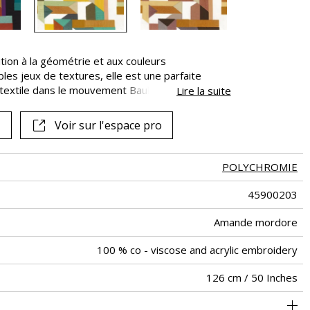
on à la géométrie et aux couleurs
les jeux de textures, elle est une parfaite
iau textile dans le mouvement Bauhaus. De
Lire la suite
 métamorphose des tissus, l’héritage du courant
coton. Richement brodées d’un fil acrylique et
Voir sur l'espace pro
ométriques oscillent entre POLYCHROMIE est
POLYCHROMIE
45900203
Amande mordore
100 % co - viscose and acrylic embroidery
126 cm / 50 Inches
63 cm / 25 Inches
48 cm / 19 Inches
Raccord droit
aw - 0.15
De large
Inde
345