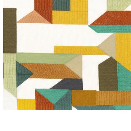
Satin
Taffet
Velour