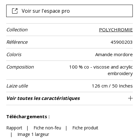
de coton. Richement brodées d’un fil acrylique et d’un fil de
viscose, les figures géométriques oscillent entre
Voir sur l'espace pro
POLYCHROMIE est proposée en quatre coloris.
Collection
POLYCHROMIE
Référence
45900203
Coloris
Amande mordore
Composition
100 % co - viscose and acrylic
embroidery
Laize utile
126 cm / 50 Inches
Raccord
Sens
Poids g/m²
Performance
Entretien
Pays d'origine
Rapport
Rapport
Voir toutes les caractéristiques
63 cm / 25 Inches
48 cm / 19 Inches
Raccord droit
aw - 0.15
De large
Inde
345
Usage
Accoustique
Horizontal
Vertical
Voir moins de caractéristiques
Téléchargements :
Rapport
|
Fiche non-feu
|
Fiche produit
|
Image 1 largeur