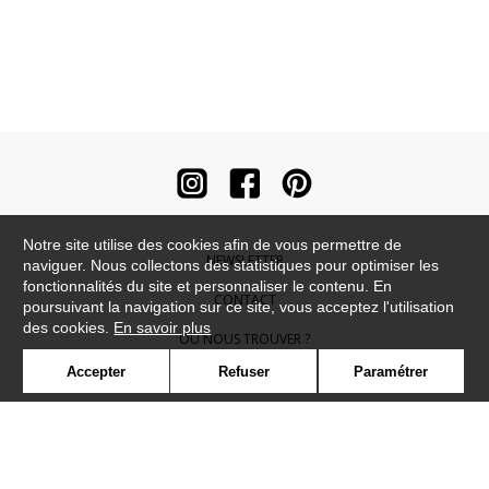
Notre site utilise des cookies afin de vous permettre de
NEWSLETTER
naviguer. Nous collectons des statistiques pour optimiser les
fonctionnalités du site et personnaliser le contenu. En
CONTACT
poursuivant la navigation sur ce site, vous acceptez l'utilisation
des cookies.
En savoir plus
OÙ NOUS TROUVER ?
Accepter
Refuser
Paramétrer
CONTRACT
GLOSSAIRE
SYMBOLE