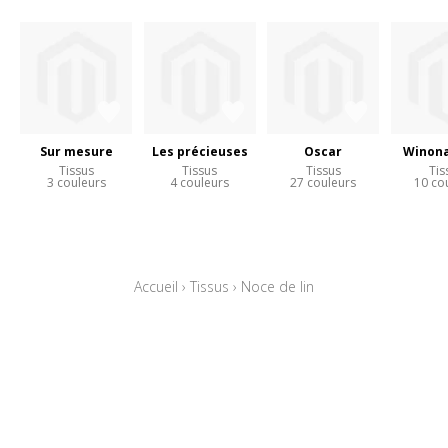
Sur mesure
Les précieuses
Oscar
Winona
Tissus
Tissus
Tissus
Tis
3 couleurs
4 couleurs
27 couleurs
10 co
Accueil
›
Tissus
›
Noce de lin