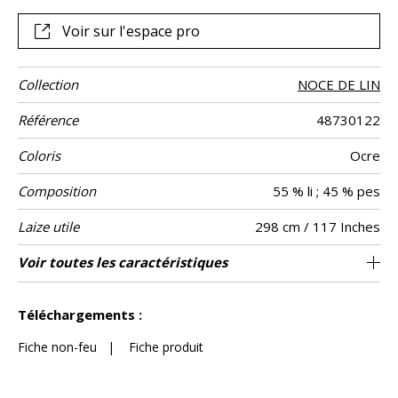
1031/1, IFTH, garantissant l’absence de produit toxique
pour le corps et pour l’environnement.
Voir sur l'espace pro
Collection
NOCE DE LIN
Référence
48730122
Coloris
Ocre
Composition
55 % li ; 45 % pes
Laize utile
298 cm / 117 Inches
Rétrécissement
Raccord
Sens
Poids g/m²
Performance
Entretien
Pays d'origine
Conseils
Voir toutes les caractéristiques
Les tissus peuvent être tournés pour la
Raccord libre
aw - 0.15
De haut
Turquie
<2%
210
Usage
Accoustique
de
confection avec changement d’aspect visuel
confection
Voir moins de caractéristiques
Téléchargements :
Fiche non-feu
|
Fiche produit