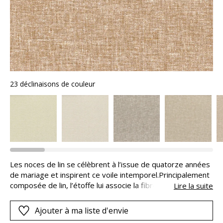
23 déclinaisons de couleur
Les noces de lin se célèbrent à l’issue de quatorze années
de mariage et inspirent ce voile intemporel.Principalement
composée de lin, l’étoffe lui associe la fibre de polyester.
Lire la suite
D’une belle fluidité et de grande largeur, elle se décline en
une large gamme de vingt-trois coloris naturels. NOCE DE
Ajouter à ma liste d'envie
LIN porte le label OEKO-TEX® STANDARD 100, CQ