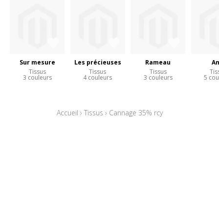
Sur mesure
Les précieuses
Rameau
An
Tissus
Tissus
Tissus
Tis
3 couleurs
4 couleurs
3 couleurs
5 cou
Accueil
›
Tissus
›
Cannage 35% rcy