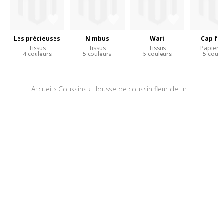
Les précieuses
Nimbus
Wari
Cap f
Tissus
Tissus
Tissus
Papier
4 couleurs
5 couleurs
5 couleurs
5 cou
Accueil
›
Coussins
›
Housse de coussin fleur de lin