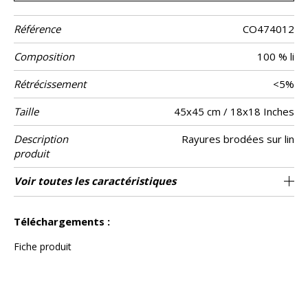
Référence
CO474012
Composition
100 % li
Rétrécissement
<5%
Taille
45x45 cm / 18x18 Inches
Description
Rayures brodées sur lin
produit
Verso
Finition
Fermeture
Entretien
Pays d'origine
Voir toutes les caractéristiques
Zippee invisible
Lin naturel uni
Tunisie
Galon
Voir moins de caractéristiques
Téléchargements :
Fiche produit